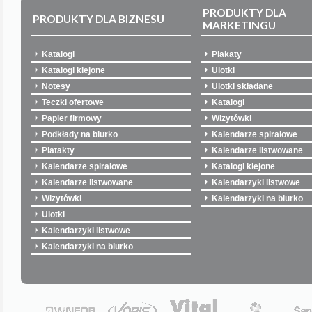
PRODUKTY DLA
PRODUKTY DLA BIZNESU
MARKETINGU
Katalogi
Plakaty
Katalogi klejone
Ulotki
Notesy
Ulotki składane
Teczki ofertowe
Katalogi
Papier firmowy
Wizytówki
Podkłady na biurko
Kalendarze spiralowe
Platakty
Kalendarze listwowane
Kalendarze spiralowe
Katalogi klejone
Kalendarze listwowane
Kalendarzyki listwowe
Wizytówki
Kalendarzyki na biurko
Ulotki
Kalendarzyki listwowe
Kalendarzyki na biurko