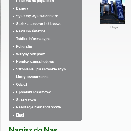
Reklama na pojazdach
Banery
Systemy wystawiennicze
Stoiska targowe i sklepowe
Flaga
Reklama świetlna
Tablice informacyjne
Poligrafia
Witryny sklepowe
Komisy samochodowe
Szronienie i piaskowanie szyb
Litery przestrzenne
Odzież
Upominki reklamowe
Strony www
Realizacje niestandardowe
Flagi
Napisz do Nas