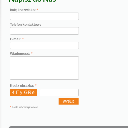
Imię i nazwisko:
*
Telefon kontaktowy:
E-mail:
*
Wiadomość:
*
Kod z obrazka:
*
*
Pola obowiązkowe